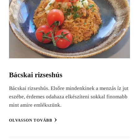
Bácskai rizseshús
Bácskai rizseshús. Elsőre mindenkinek a menzás íz jut
eszébe, érdemes odahaza elkészíteni sokkal finomabb
mint amire emlékszünk.
OLVASSON TOVÁBB