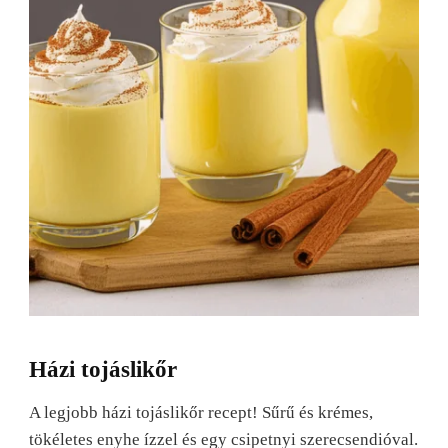
Házi tojáslikőr
A legjobb házi tojáslikőr recept! Sűrű és krémes,
tökéletes enyhe ízzel és egy csipetnyi szerecsendióval.