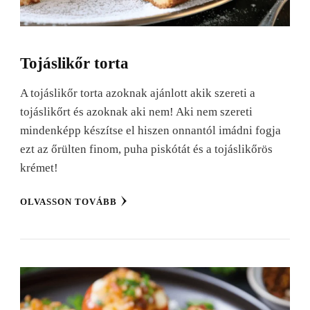
Tojáslikőr torta
A tojáslikőr torta azoknak ajánlott akik szereti a
tojáslikőrt és azoknak aki nem! Aki nem szereti
mindenképp készítse el hiszen onnantól imádni fogja
ezt az őrülten finom, puha piskótát és a tojáslikőrös
krémet!
OLVASSON TOVÁBB