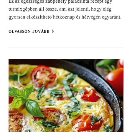
Ez az egészséges zabpehely palacsinta recept egy
turmixgépben áll össze, ami azt jelenti, hogy elég
gyorsan elkészíthető hétköznap és hétvégén egyaránt.
OLVASSON TOVÁBB