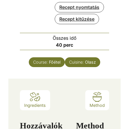
Recept nyomtatás
Recept kitűzése
Összes idő
perc
40
perc
Course:
Főétel
Cuisine:
Olasz
Ingredients
Method
Hozzávalók
Method