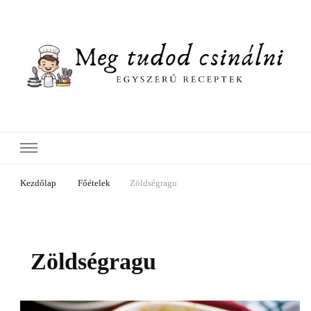
Meg tudod csinálni
A-tól Z-ig, hétköznapitól az ünnepiig!
Kezdőlap
Főételek
Zöldségragu
Zöldségragu