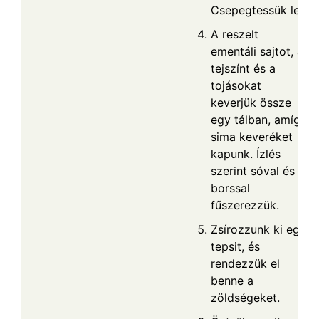
Csepegtessük le.
A reszelt
ementáli sajtot, a
tejszínt és a
tojásokat
keverjük össze
egy tálban, amíg
sima keveréket
kapunk. Ízlés
szerint sóval és
borssal
fűszerezzük.
Zsírozzunk ki egy
tepsit, és
rendezzük el
benne a
zöldségeket.