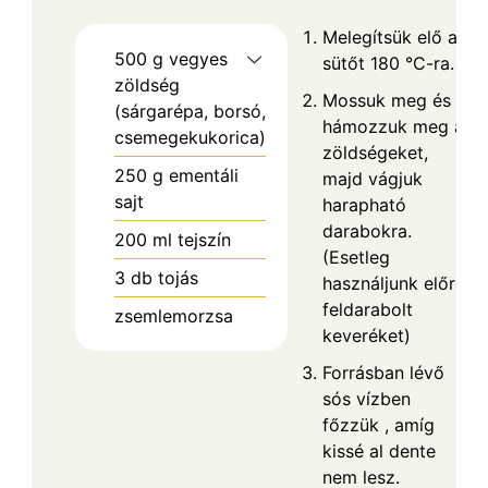
Melegítsük elő a
500
g
vegyes
sütőt 180 °C-ra.
zöldség
Mossuk meg és
(sárgarépa, borsó,
hámozzuk meg a
csemegekukorica)
zöldségeket,
250
g
ementáli
majd vágjuk
sajt
harapható
darabokra.
200
ml
tejszín
(Esetleg
3
db
tojás
használjunk előre
feldarabolt
zsemlemorzsa
keveréket)
Forrásban lévő
sós vízben
főzzük , amíg
kissé al dente
nem lesz.