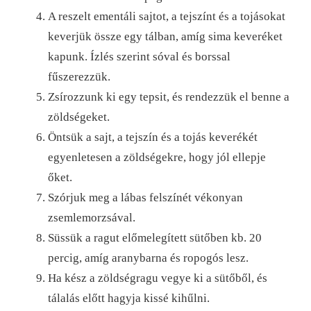
A reszelt ementáli sajtot, a tejszínt és a tojásokat
keverjük össze egy tálban, amíg sima keveréket
kapunk. Ízlés szerint sóval és borssal
fűszerezzük.
Zsírozzunk ki egy tepsit, és rendezzük el benne a
zöldségeket.
Öntsük a sajt, a tejszín és a tojás keverékét
egyenletesen a zöldségekre, hogy jól ellepje
őket.
Szórjuk meg a lábas felszínét vékonyan
zsemlemorzsával.
Süssük a ragut előmelegített sütőben kb. 20
percig, amíg aranybarna és ropogós lesz.
Ha kész a zöldségragu vegye ki a sütőből, és
tálalás előtt hagyja kissé kihűlni.