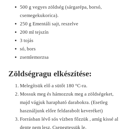
500 g vegyes zöldség (sárgarépa, borsó,
csemegekukorica).
250 g Ementáli sajt, reszelve
200 ml tejszín
3 tojás
só, bors
zsemlemorzsa
Zöldségragu elkészítése:
Melegítsük elő a sütőt 180 °C-ra.
Mossuk meg és hámozzuk meg a zöldségeket,
majd vágjuk harapható darabokra. (Esetleg
használjunk előre feldarabolt keveréket)
Forrásban lévő sós vízben főzzük , amíg kissé al
dente nem lesz. Csepegtessük le.