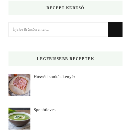
RECEPT KERESŐ
Keres
valamit?
LEGFRISSEBB RECEPTEK
Húsvéti sonkás kenyér
Spenótleves