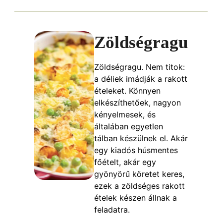
Zöldségragu
Zöldségragu. Nem titok:
a déliek imádják a rakott
ételeket. Könnyen
elkészíthetőek, nagyon
kényelmesek, és
általában egyetlen
tálban készülnek el. Akár
egy kiadós húsmentes
főételt, akár egy
gyönyörű köretet keres,
ezek a zöldséges rakott
ételek készen állnak a
feladatra.