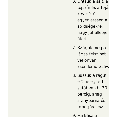
Öntsük a sajt, a
tejszín és a tojás
keverékét
egyenletesen a
zöldségekre,
hogy jól ellepje
őket.
Szórjuk meg a
lábas felszínét
vékonyan
zsemlemorzsával.
Süssük a ragut
előmelegített
sütőben kb. 20
percig, amíg
aranybarna és
ropogós lesz.
Ha kész a