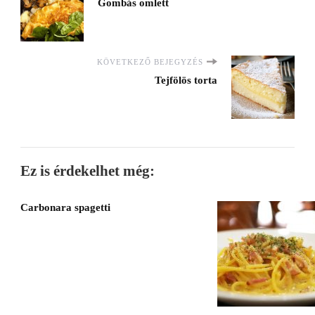
Gombás omlett
KÖVETKEZŐ BEJEGYZÉS
Tejfölös torta
Ez is érdekelhet még:
Carbonara spagetti