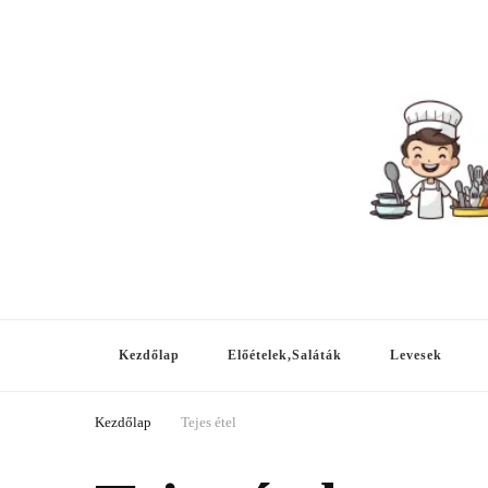
Meg tudod csinálni
A-tól Z-ig, hétköznapitól az ünnepiig!
Kezdőlap
Előételek,Saláták
Levesek
Kezdőlap
Tejes étel