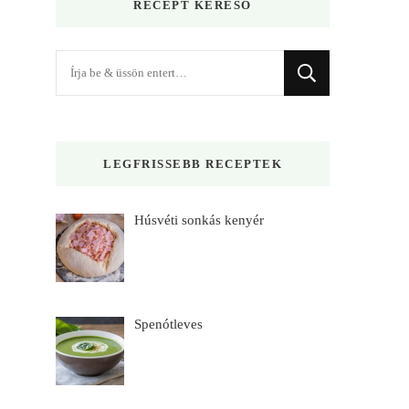
RECEPT KERESŐ
Keres
valamit?
LEGFRISSEBB RECEPTEK
Húsvéti sonkás kenyér
Spenótleves