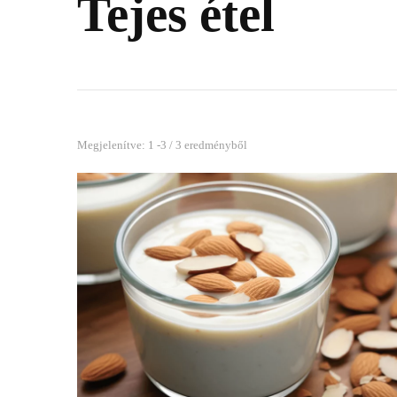
Tejes étel
Megjelenítve: 1 -3 / 3 eredményből