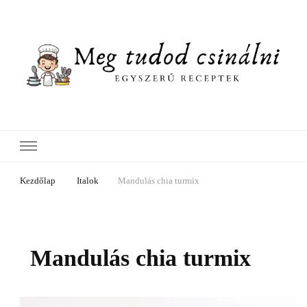
Meg tudod csinálni
A-tól Z-ig, hétköznapitól az ünnepiig!
Kezdőlap
Italok
Mandulás chia turmix
Mandulás chia turmix