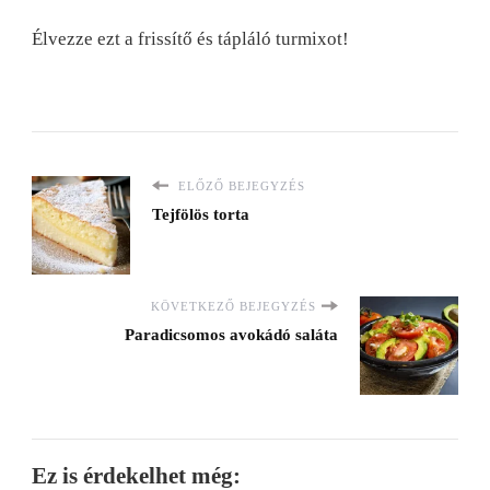
Élvezze ezt a frissítő és tápláló turmixot!
ELŐZŐ BEJEGYZÉS
Tejfölös torta
KÖVETKEZŐ BEJEGYZÉS
Paradicsomos avokádó saláta
Ez is érdekelhet még: