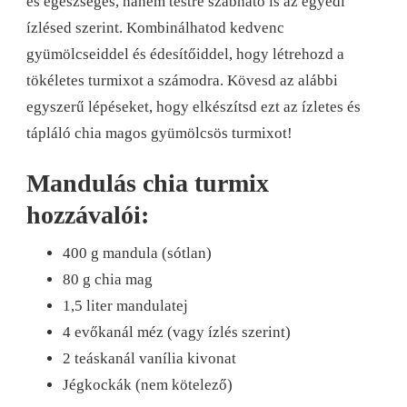
és egészséges, hanem testre szabható is az egyedi
ízlésed szerint. Kombinálhatod kedvenc
gyümölcseiddel és édesítőiddel, hogy létrehozd a
tökéletes turmixot a számodra. Kövesd az alábbi
egyszerű lépéseket, hogy elkészítsd ezt az ízletes és
tápláló chia magos gyümölcsös turmixot!
Mandulás chia turmix
hozzávalói:
400 g mandula (sótlan)
80 g chia mag
1,5 liter mandulatej
4 evőkanál méz (vagy ízlés szerint)
2 teáskanál vanília kivonat
Jégkockák (nem kötelező)