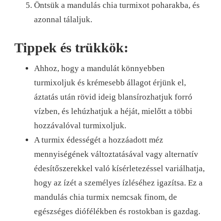
Öntsük a mandulás chia turmixot poharakba, és
azonnal tálaljuk.
Tippek és trükkök:
Ahhoz, hogy a mandulát könnyebben
turmixoljuk és krémesebb állagot érjünk el,
áztatás után rövid ideig blansírozhatjuk forró
vízben, és lehúzhatjuk a héját, mielőtt a többi
hozzávalóval turmixoljuk.
A turmix édességét a hozzáadott méz
mennyiségének változtatásával vagy alternatív
édesítőszerekkel való kísérletezéssel variálhatja,
hogy az ízét a személyes ízléséhez igazítsa. Ez a
mandulás chia turmix nemcsak finom, de
egészséges diófélékben és rostokban is gazdag.