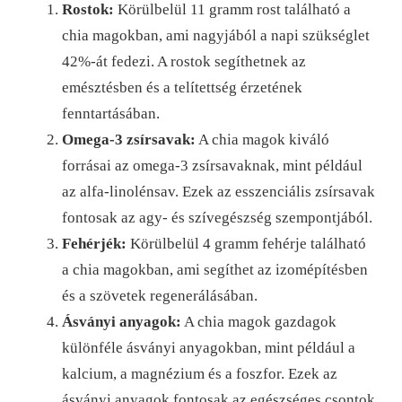
Rostok:
Körülbelül 11 gramm rost található a
chia magokban, ami nagyjából a napi szükséglet
42%-át fedezi. A rostok segíthetnek az
emésztésben és a telítettség érzetének
fenntartásában.
Omega-3 zsírsavak:
A chia magok kiváló
forrásai az omega-3 zsírsavaknak, mint például
az alfa-linolénsav. Ezek az esszenciális zsírsavak
fontosak az agy- és szívegészség szempontjából.
Fehérjék:
Körülbelül 4 gramm fehérje található
a chia magokban, ami segíthet az izomépítésben
és a szövetek regenerálásában.
Ásványi anyagok:
A chia magok gazdagok
különféle ásványi anyagokban, mint például a
kalcium, a magnézium és a foszfor. Ezek az
ásványi anyagok fontosak az egészséges csontok