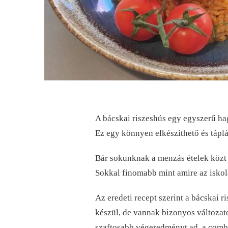
A bácskai riszeshús egy egyszerű ha
Ez egy könnyen elkészíthető és táplá
Bár sokunknak a menzás ételek közt j
Sokkal finomabb mint amire az isko
Az eredeti recept szerint a bácskai
készül, de vannak bizonyos változato
szaftosabb végeredményt ad, a comb k