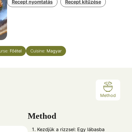
Recept nyomtatás
Recept kitűzése
urse:
Főétel
Cuisine:
Magyar
Method
Method
Kezdjük a rizzsel: Egy lábasba