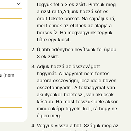
tegyük fel a 3 ek zsírt. Pirítsuk meg
a rizst rajta,Adjunk hozzá sót és
őrölt fekete borsot. Na sajnáljuk rá,
mert ennek az ételnek az alapja a
borsos íz. Ha megvagyunk tegyük
félre egy kicsit.
Újabb edényben hevítsünk fel újabb
3 ek zsírt.
Adjuk hozzá az összevágott
hagymát. A hagymát nem fontos
a
(nem
apróra összevágni, lesz ideje bőven
összefonnyadni. A fokhagymát van
aki ilyenkor beleteszi, van aki csak
később. Ha most tesszük bele akkor
mindenképp figyelni kell, rá hogy ne
égjen meg.
Vegyük vissza a hőt. Szórjuk meg az