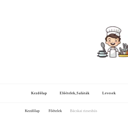
Meg tudod csinálni
A-tól Z-ig, hétköznapitól az ünnepiig!
Kezdőlap
Előételek,Saláták
Levesek
Kezdőlap
Főételek
Bácskai rizseshús