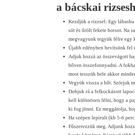
a bácskai rizsesh
Kezdjük a rizzsel: Egy lábasba t
sót és őrölt fekete borsot. Na s
megvagyunk tegyük félre egy k
Újabb edényben hevítsünk fel ú
Adjuk hozzá az összevágott ha
bőven összefonnyadni. A fokhag
most tesszük bele akkor minden
Vegyük vissza a hőt. Szórjuk m
Dobjuk rá a felkockázott lapoc
kell különösen félni, hogy a p
ki fog jönni. Ez meggátolja, h
Ha szépen lepirult (kb 5-6 perc
Fűszerezzük meg. Adjunk hozzá