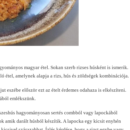
gyományos magyar étel. Sokan szerb rizses húsként is ismerik.
ló étel, amelynek alapja a rizs, hús és zöldségek kombinációja.
ut eszébe először ezt az ételt érdemes odahaza is elkészíteni.
lából emlékszünk.
 riszeshús hagyományosan sertés combból vagy lapockából
k amik darált húsból készítik. A lapocka egy kicsit enyhén
icsivel szárazabbat. Ízlés kérdése, hogy a rizst egybe vagy