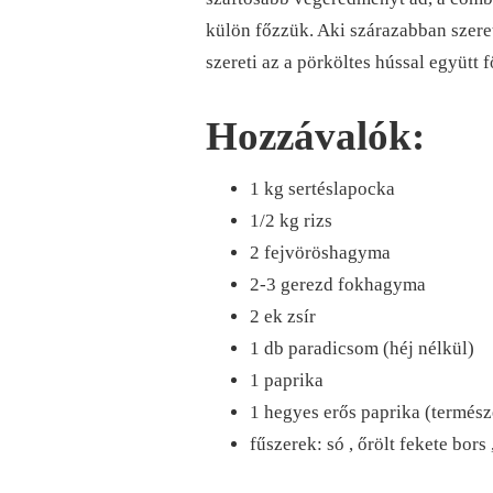
külön főzzük. Aki szárazabban szere
szereti az a pörköltes hússal együtt 
Hozzávalók:
1 kg sertéslapocka
1/2 kg rizs
2 fejvöröshagyma
2-3 gerezd fokhagyma
2 ek zsír
1 db paradicsom (héj nélkül)
1 paprika
1 hegyes erős paprika (termész
fűszerek: só , őrölt fekete bors