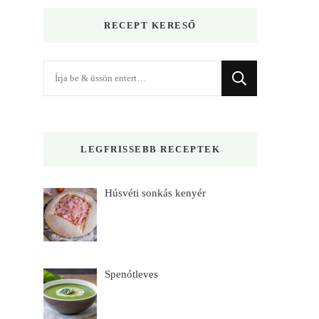
RECEPT KERESŐ
Keres
valamit?
LEGFRISSEBB RECEPTEK
Húsvéti sonkás kenyér
Spenótleves