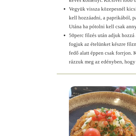
kevés köményt. Kicsivel több őr
Vegyük vissza közepesnél kics
kell hozzáadni, a paprikából, 
Utána ha pótolni kell csak ann
50perc főzés után adjuk hozzá a
fogjuk az ételünket készre főzn
fedő alatt éppen csak forrjon. 
rázzuk meg az edényben, hogy n