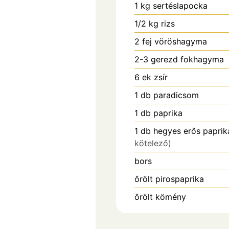
1
kg
sertéslapocka
1/2
kg
rizs
2
fej
vöröshagyma
2-3
gerezd
fokhagyma
6
ek
zsír
1
db
paradicsom
1
db
paprika
1
db
hegyes erős paprik
kötelező)
bors
őrölt pirospaprika
őrölt kömény