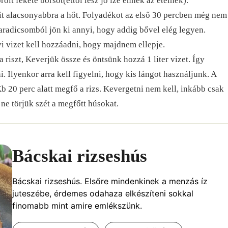
ölt fekete borsot(ettől lesz jó íze ennek az ételnek).
it alacsonyabbra a hőt. Folyadékot az első 30 percben még nem
paradicsomból jön ki annyi, hogy addig bővel elég legyen.
yi vizet kell hozzáadni, hogy majdnem ellepje.
 riszt, Keverjük össze és öntsünk hozzá 1 liter vizet. Így
i. Ilyenkor arra kell figyelni, hogy kis lángot használjunk. A
Kb 20 perc alatt megfő a rizs. Kevergetni nem kell, inkább csak
e törjük szét a megfőtt húsokat.
Bácskai rizseshús
Bácskai rizseshús. Elsőre mindenkinek a menzás íz
juteszébe, érdemes odahaza elkészíteni sokkal
finomabb mint amire emlékszünk.