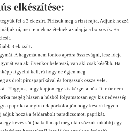
ús elkészítése:
együk fel a 3 ek zsírt. Pirítsuk meg a rizst rajta, Adjunk hozzá
ajnáljuk rá, mert ennek az ételnek az alapja a borsos íz. Ha
icsit.
jabb 3 ek zsírt.
gymát. A hagymát nem fontos apróra összevágni, lesz ideje
ymát van aki ilyenkor beleteszi, van aki csak később. Ha
képp figyelni kell, rá hogy ne égjen meg.
eg az őrölt pirospaprikával és forgassuk össze vele.
kát. Hagyjuk, hogy kapjon egy kis kérget a hús. Itt már nem
aprika megég hiszen a húsból folyamatosan egy kis nedvesség
ogy a paprika annyira odapörkölődjön hogy keserű legyen.
) adjuk hozzá a feldarabolt paradicsomot, paprikát.
 egy kevés sót (ha kell majd még után sózzuk inkább) egy