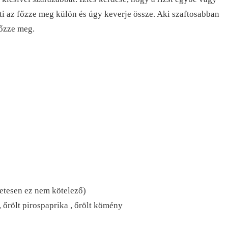
ti az főzze meg külön és úgy keverje össze. Aki szaftosabban
főzze meg.
etesen ez nem kötelező)
 , őrölt pirospaprika , őrölt kömény