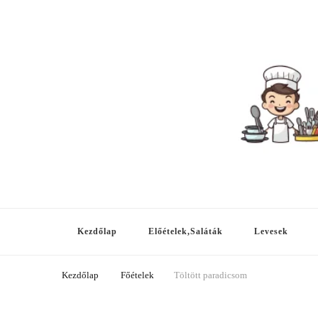
Meg tudod csinálni
A-tól Z-ig, hétköznapitól az ünnepiig!
Kezdőlap
Előételek,Saláták
Levesek
Kezdőlap
Főételek
Töltött paradicsom