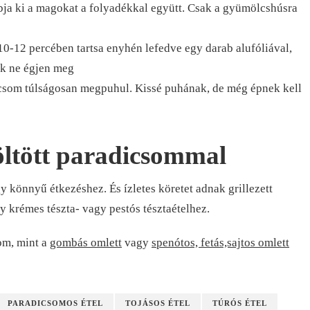
a ki a magokat a folyadékkal együtt. Csak a gyümölcshúsra
10-12 percében tartsa enyhén lefedve egy darab alufóliával,
ék ne égjen meg
dicsom túlságosan megpuhul. Kissé puhának, de még épnek kell
töltött paradicsommal
könnyű étkezéshez. És ízletes köretet adnak grillezett
 krémes tészta- vagy pestós tésztaételhez.
nom, mint a
gombás omlett
vagy
spenótos, fetás,sajtos omlett
PARADICSOMOS ÉTEL
TOJÁSOS ÉTEL
TÚRÓS ÉTEL