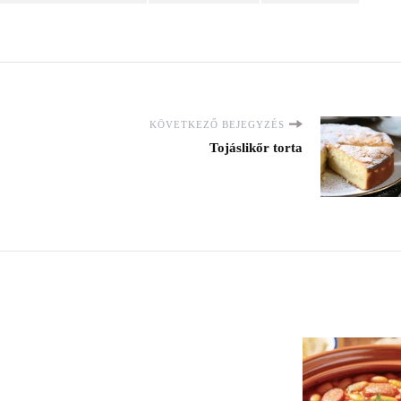
KÖVETKEZŐ BEJEGYZÉS
Tojáslikőr torta