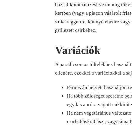
bazsalikommal ízesítve mindig tökéle
kertben (vagy a piacon vásárolt fri
villásreggelire, könnyű ebédre vagy 
grillezett csirkéhez.
Variációk
A paradicsomos töltelékhez használt
ellenére, ezekkel a variációkkal a saj
Parmezán helyett használjon res
Ha több zöldséget szeretne be
egy kis apróra vágott cukkinit
Ha nem vegetáriánus változatot
marhahúskolbászt, vagy sima fő