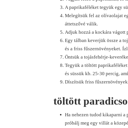
A paprikaféléket tegyük egy sü
Melegítsük fel az olívaolajat 
áttetszővé válik.
Adjuk hozzá a kockára vágott p
Egy tálban keverjük össze a to
és a friss fűszernövényeket. Ízl
Öntsük a tojásfehérje-keveréke
Tegyük a töltött paprikaféléket
és süssük kb. 25-30 percig, amí
Díszítsük friss fűszernövényekk
töltött paradics
Ha nehezen tudod kikaparni a 
próbálj meg egy villát a közepé