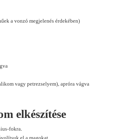
nűek a vonzó megjelenés érdekében)
ágva
salikom vagy petrezselyem), apróra vágva
om elkészítése
ius-fokra.
ávolítsuk el a magokat.