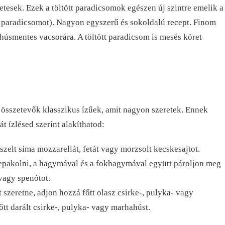
tesek. Ezek a töltött paradicsomok egészen új szintre emelik a
ss paradicsomot). Nagyon egyszerű és sokoldalú recept. Finom
húsmentes vacsorára. A töltött paradicsom is mesés köret
 összetevők klasszikus ízűek, amit nagyon szeretek. Ennek
át ízlésed szerint alakíthatod:
zelt sima mozzarellát, fetát vagy morzsolt kecskesajtot.
lepakolni, a hagymával és a fokhagymával együtt pároljon meg
 vagy spenótot.
 szeretne, adjon hozzá főtt olasz csirke-, pulyka- vagy
tt darált csirke-, pulyka- vagy marhahúst.