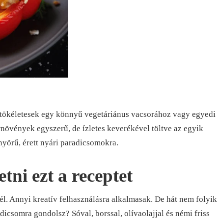
k tökéletesek egy könnyű vegetáriánus vacsorához vagy egyedi
rnövények egyszerű, de ízletes keverékével töltve az egyik
yörű, érett nyári paradicsomokra.
tni ezt a receptet
nél. Annyi kreatív felhasználásra alkalmasak. De hát nem folyik
radicsomra gondolsz? Sóval, borssal, olívaolajjal és némi friss