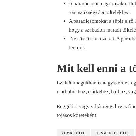
A paradicsom magozásakor dobj
van szükséged a töltelékhez.
A paradicsomokat a sütés első 
hogy a szabadon maradt töltel
.Ne süssük túl ezeket. A para
lenniük.
Mit kell enni a 
Ezek önmagukban is nagyszerűek egy 
marhahúshoz, csirkéhez, halhoz, vagy
Reggelire vagy villásreggelire is fi
tojásos köreteként.
ALMÁS ÉTEL
HÚSMENTES ÉTEL