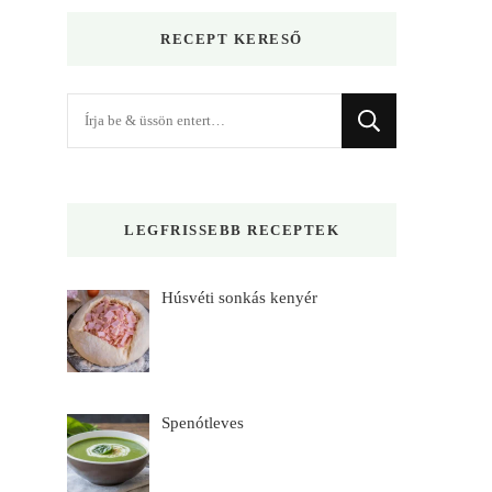
RECEPT KERESŐ
Keres
valamit?
LEGFRISSEBB RECEPTEK
Húsvéti sonkás kenyér
Spenótleves