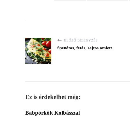
ELŐZŐ BEJEGYZÉS
Spenótos, fetás, sajtos omlett
Ez is érdekelhet még:
Babpörkölt Kolbásszal