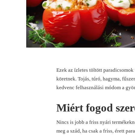
Ezek az ízletes töltött paradicsomo
köretnek. Tojás, túró, hagyma, fűsze
kedvenc felhasználási módom a gyön
Miért fogod szere
Nincs is jobb a friss nyári termékek
meg a szád, ha csak a friss, érett pa