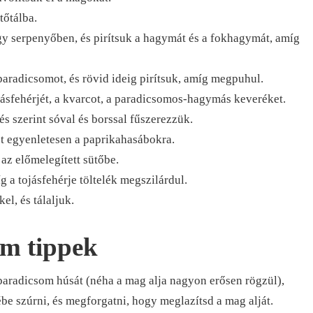
tőtálba.
egy serpenyőben, és pirítsuk a hagymát és a fokhagymát, amíg
aradicsomot, és rövid ideig pirítsuk, amíg megpuhul.
jásfehérjét, a kvarcot, a paradicsomos-hagymás keveréket.
és szerint sóval és borssal fűszerezzük.
t egyenletesen a paprikahasábokra.
 az előmelegített sütőbe.
g a tojásfehérje töltelék megszilárdul.
el, és tálaljuk.
om tippek
paradicsom húsát (néha a mag alja nagyon erősen rögzül),
be szúrni, és megforgatni, hogy meglazítsd a mag alját.