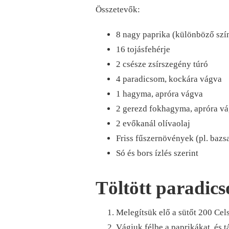
Összetevők:
8 nagy paprika (különböző szí
16 tojásfehérje
2 csésze zsírszegény túró
4 paradicsom, kockára vágva
1 hagyma, apróra vágva
2 gerezd fokhagyma, apróra v
2 evőkanál olívaolaj
Friss fűszernövények (pl. baz
Só és bors ízlés szerint
Töltött paradics
Melegítsük elő a sütőt 200 Cels
Vágjuk félbe a paprikákat, és t